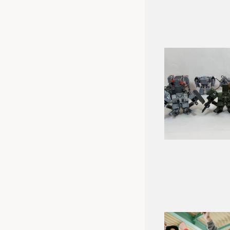
グ
コ
ミ
ュ
ニ
テ
ィ