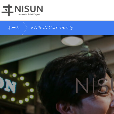
Skip
Skip
to
to
primary
main
ヒ
手
ュ
ホーム
»
NISUN Community
navigation
content
ー
の
マ
ひ
ノ
イ
ら
ド
ロ
サ
ボ
イ
ッ
ト
ズ
NIS
NISUN
の
世
界
最