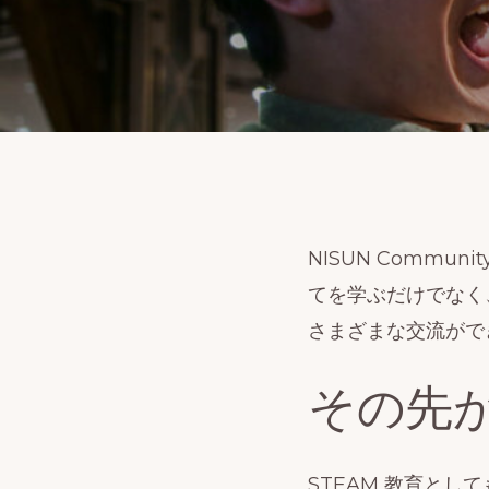
小
ヒ
ュ
ー
マ
ノ
イ
NISUN Commu
ド
てを学ぶだけでなく
ロ
さまざまな交流がで
ボ
ッ
その先
ト NISUN（ニ
ス
ン）
STEAM 教育と