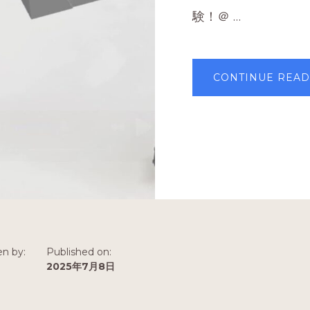
験！＠ …
CONTINUE READ
en by:
Published on:
n
2025年7月8日