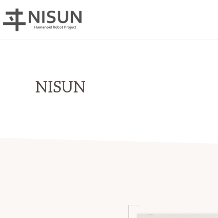
Skip
Skip
to
to
primary
main
ヒ
手
ュ
navigation
content
ー
の
マ
ひ
ノ
NISUN
イ
ら
ド
ロ
サ
ボ
イ
ッ
ト
ズ
NISUN
の
世
界
最