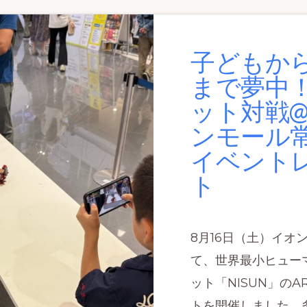
子どもか
まで夢中
ット対戦@
ンモール
イベント
ト
8月16日（土）イオ
て、世界最小ヒュー
ット「NISUN」の
トを開催しました。