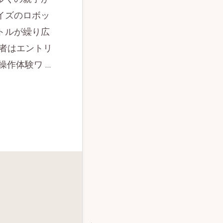
イズのロボッ
トルが繰り広
加者はエントリ
操作体験ワ …