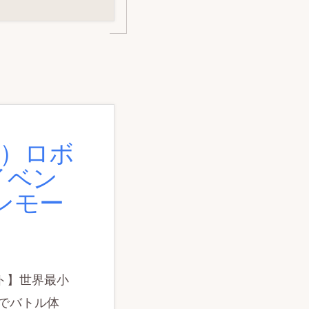
土）ロボ
イベン
オンモー
ト】世界最小
」でバトル体