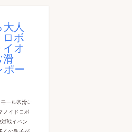
ら大人
！ロボ
 イオ
常滑
レポー
ンモール常滑に
マノイドロボ
AR対戦イベン
多くの親子が