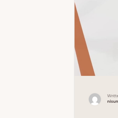
Writt
nisu