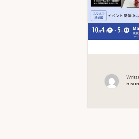
と
対
戦
ロ
ボ
ッ
ト
Writt
技
nisu
術
ラ
ー
ニ
ン