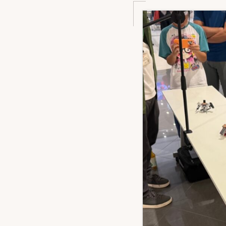
グ
コ
ミ
ュ
ニ
テ
ィ