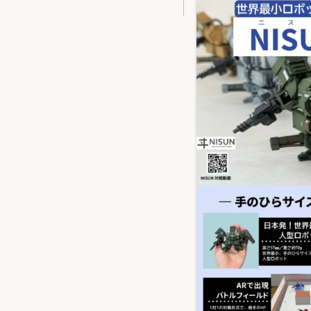
小
ヒ
ュ
ー
マ
ノ
イ
ド
ロ
ボ
ッ
ト NISUN（ニ
ス
ン）