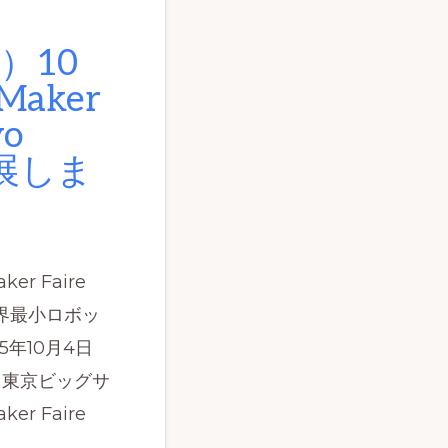
）10
aker
yo
出展しま
r Faire
、世界最小ロボッ
25年10月4日
、東京ビッグサ
r Faire