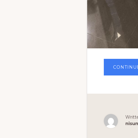
CONTINU
Writt
nisu