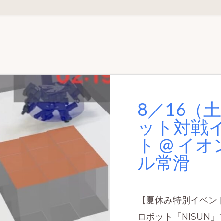
戦
@
イ
オ
ン
モ
ー
ル
常
滑
イ
ベ
ン
ト
レ
8／16（
ポ
ー
ト
ット対戦
ト @ イ
ル常滑
【夏休み特別イベン
ロボット「NISUN