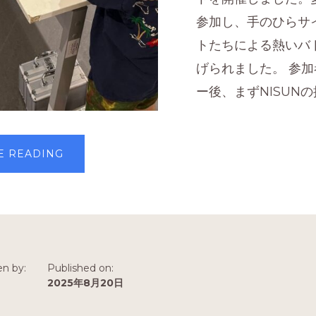
参加し、手のひらサ
トたちによる熱いバ
げられました。 参
ー後、まずNISUNの
ABOUT
E READING
子
ど
も
か
ら
大
人
ま
で
夢
中！
en by:
Published on:
ロ
ボ
n
2025年8月20日
ッ
ト
対