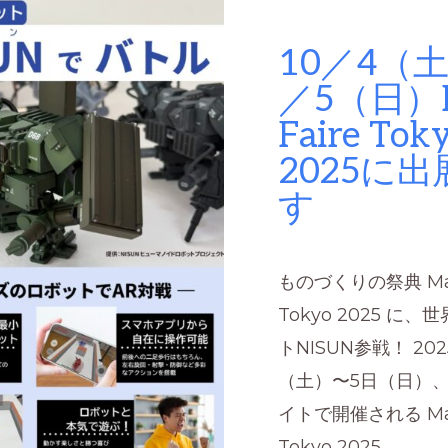
10／4（土
／5（日）M
Faire Tok
2025に
す
ものづくりの祭典 Make
Tokyo 2025 に
トNISUN参戦！ 20
（土）〜5日（日）
イトで開催される Make
Tokyo 2025 …